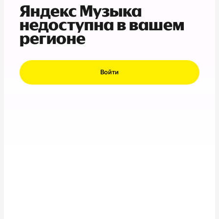
Яндекс Музыка
недоступна в вашем
регионе
Войти