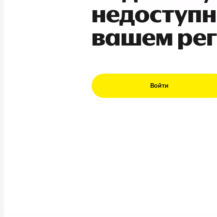
недоступн
вашем ре
Войти