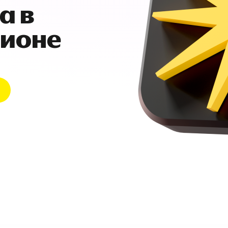
а в
гионе