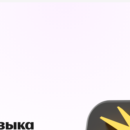
узыка