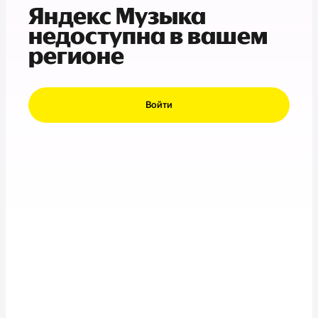
Яндекс Музыка
недоступна в вашем
регионе
Войти