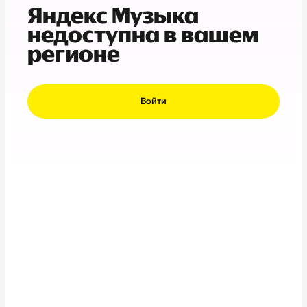
Яндекс Музыка
недоступна в вашем
регионе
Войти