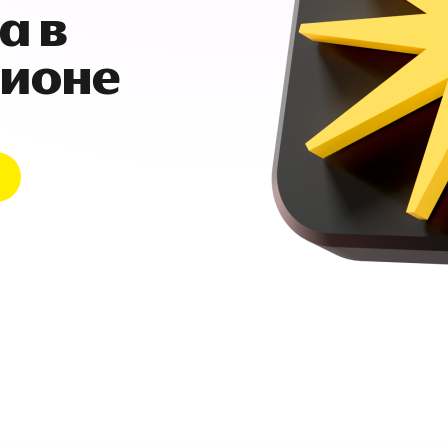
а в
гионе