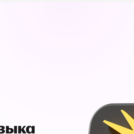
узыка