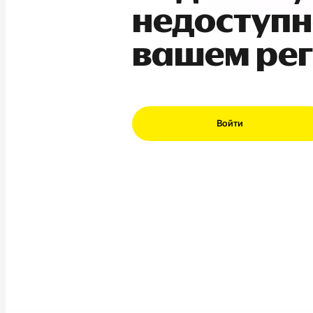
недоступн
вашем ре
Войти