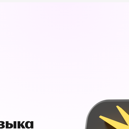
узыка