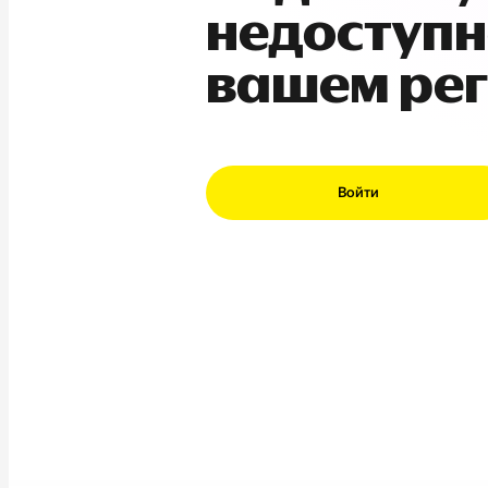
недоступн
вашем ре
Войти