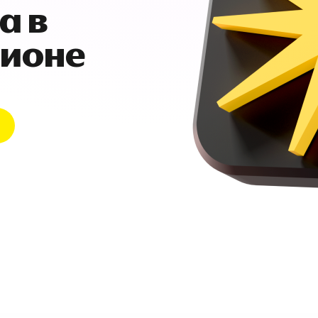
а в
гионе