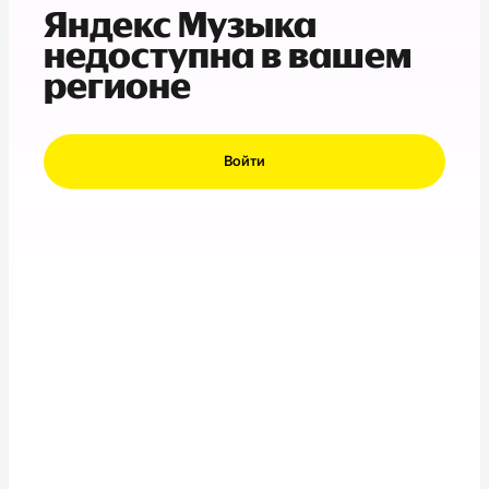
Яндекс Музыка
недоступна в вашем
регионе
Войти