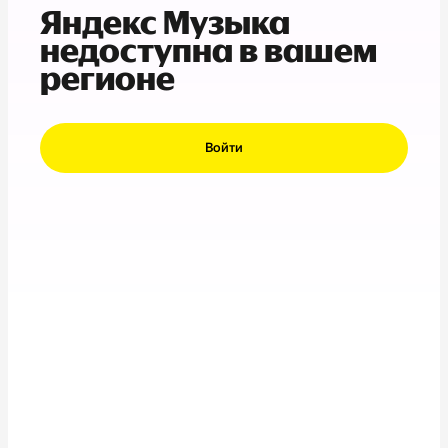
Яндекс Музыка
недоступна в вашем
регионе
Войти