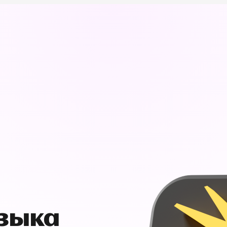
узыка