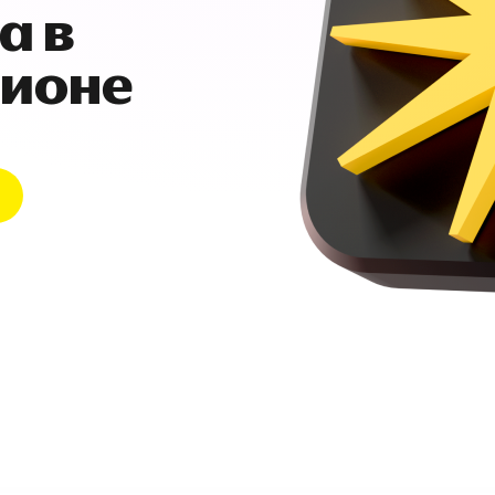
а в
гионе