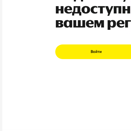
недоступн
вашем ре
Войти