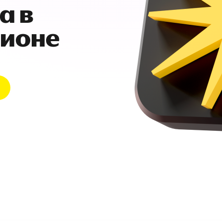
а в
гионе