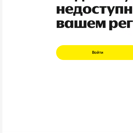
недоступн
вашем ре
Войти