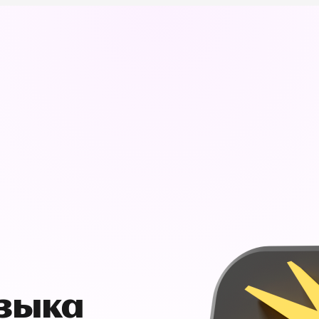
узыка