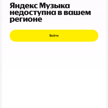
Яндекс Музыка
недоступна в вашем
регионе
Войти