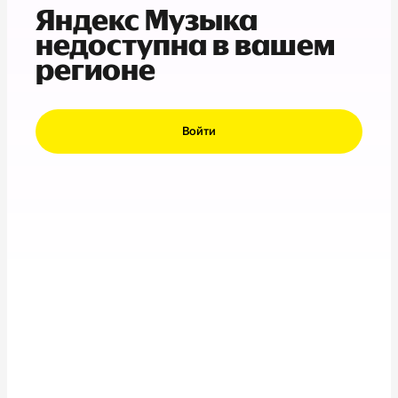
Яндекс Музыка
недоступна в вашем
регионе
Войти