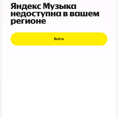
Яндекс Музыка
недоступна в вашем
регионе
Войти