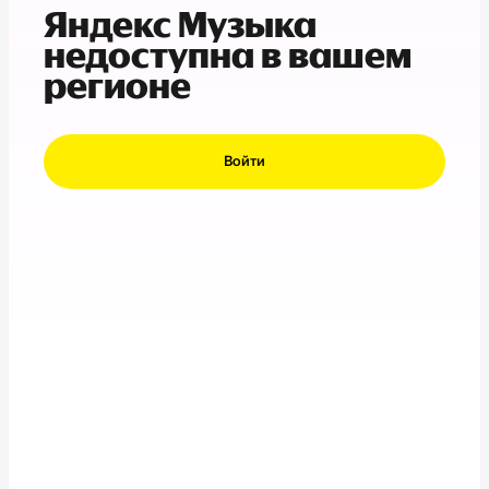
Яндекс Музыка
недоступна в вашем
регионе
Войти