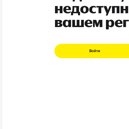
недоступн
вашем ре
Войти