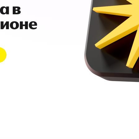
а в
гионе