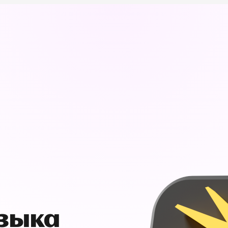
узыка