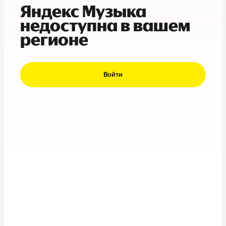
Яндекс Музыка
недоступна в вашем
регионе
Войти