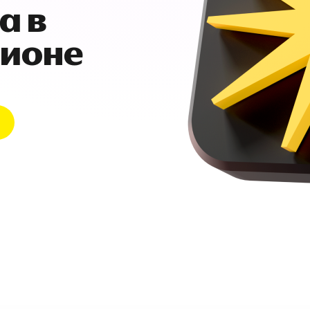
а в
гионе