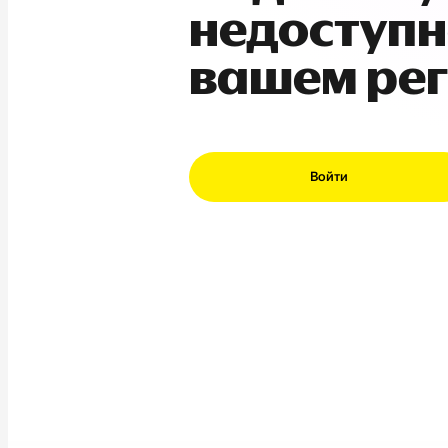
недоступн
вашем ре
Войти