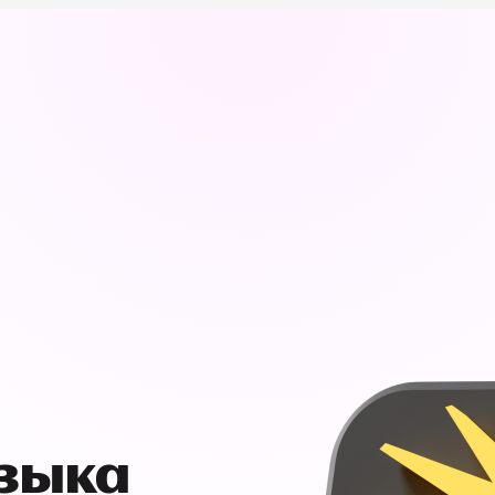
узыка