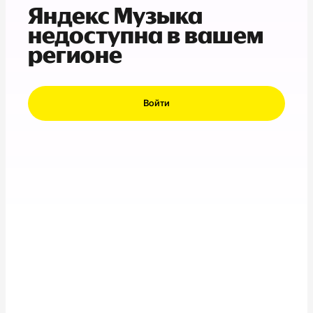
Яндекс Музыка
недоступна в вашем
регионе
Войти