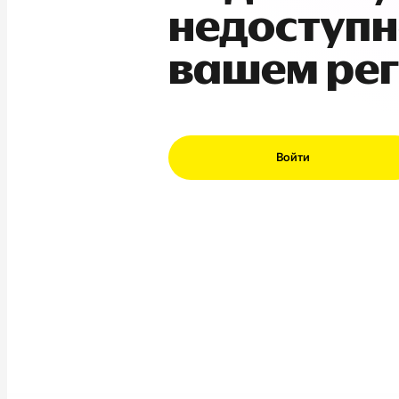
недоступн
вашем ре
Войти