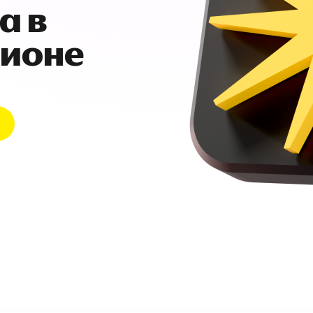
а в
гионе