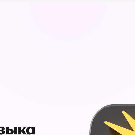
узыка