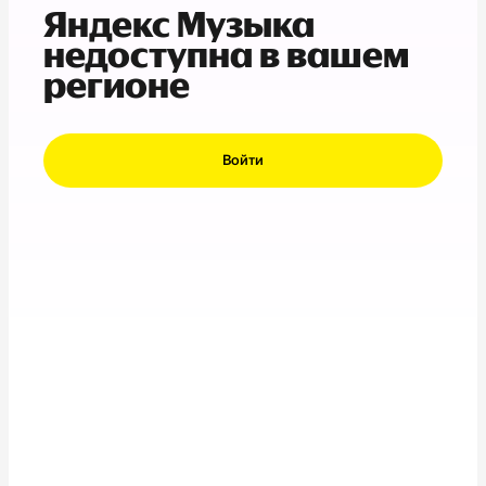
Яндекс Музыка
недоступна в вашем
регионе
Войти