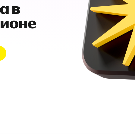
а в
гионе