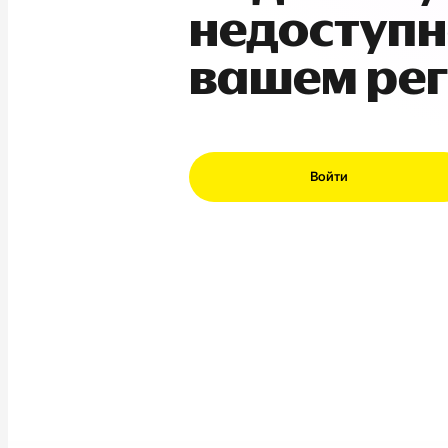
недоступн
вашем ре
Войти