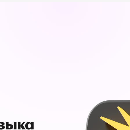
узыка