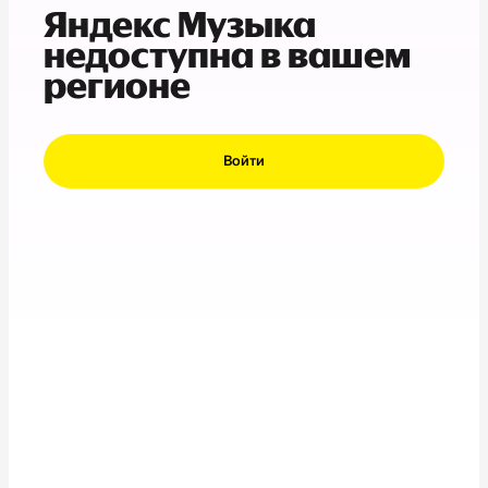
Яндекс Музыка
недоступна в вашем
регионе
Войти