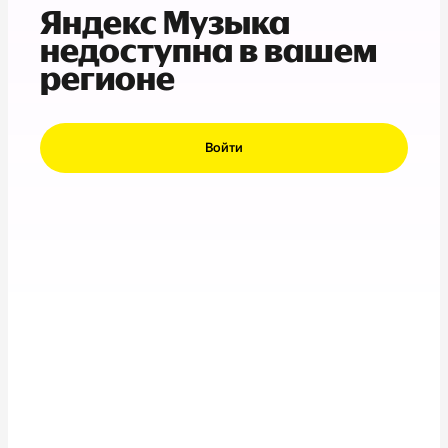
Яндекс Музыка
недоступна в вашем
регионе
Войти