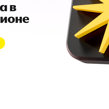
а в
гионе