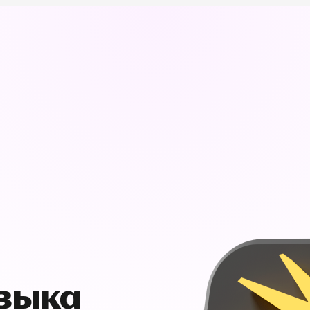
узыка