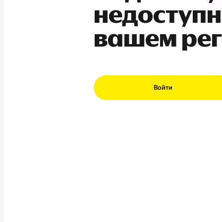
недоступн
вашем ре
Войти