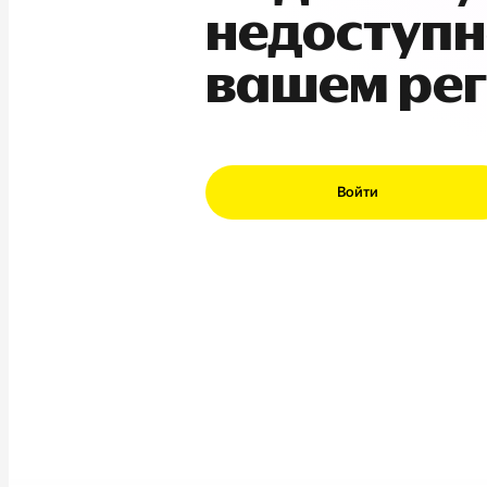
недоступн
вашем ре
Войти