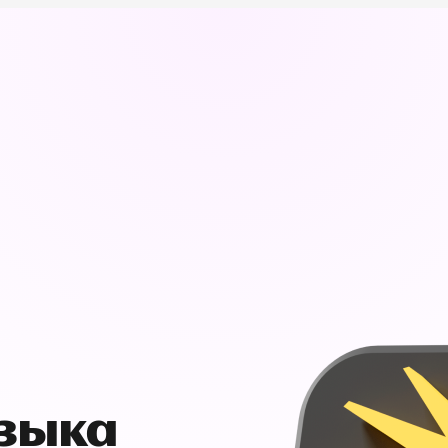
узыка