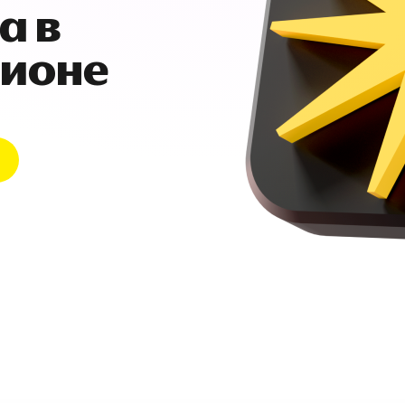
а в
гионе