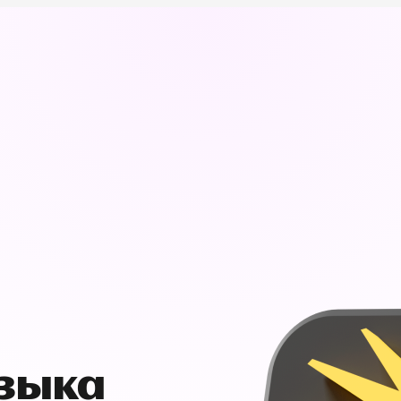
узыка