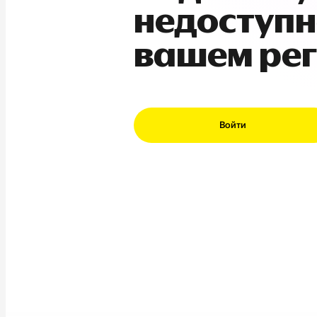
недоступн
вашем ре
Войти