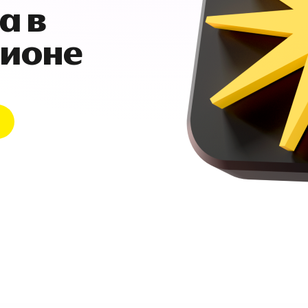
а в
гионе