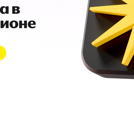
а в
гионе