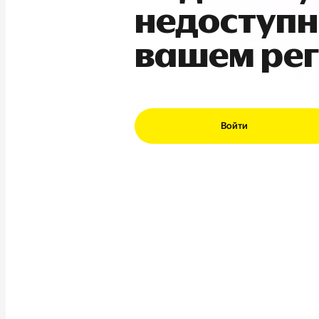
недоступн
вашем ре
Войти