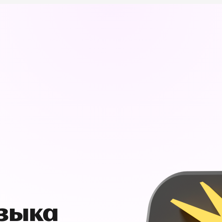
узыка