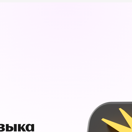
узыка