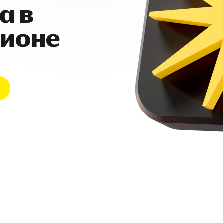
а в
гионе