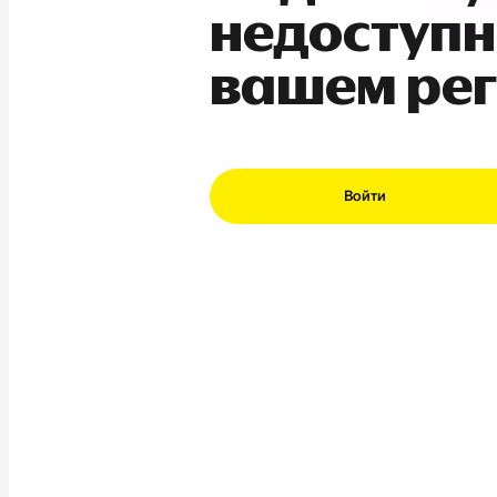
недоступн
вашем ре
Войти