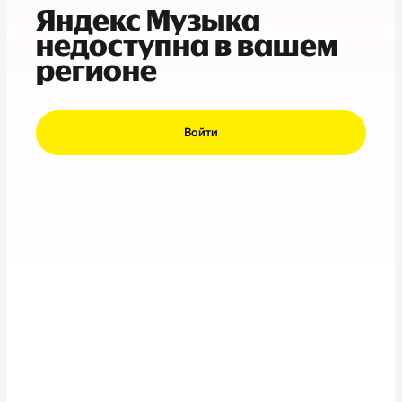
Яндекс Музыка
недоступна в вашем
регионе
Войти