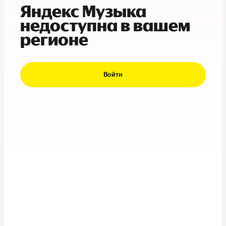
Яндекс Музыка
недоступна в вашем
регионе
Войти