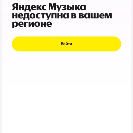
Яндекс Музыка
недоступна в вашем
регионе
Войти