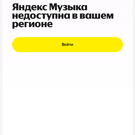
Яндекс Музыка
недоступна в вашем
регионе
Войти