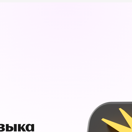
узыка