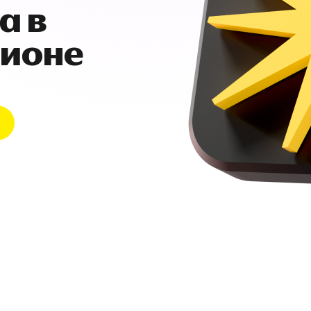
а в
гионе