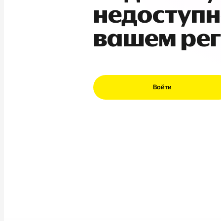
недоступн
вашем ре
Войти