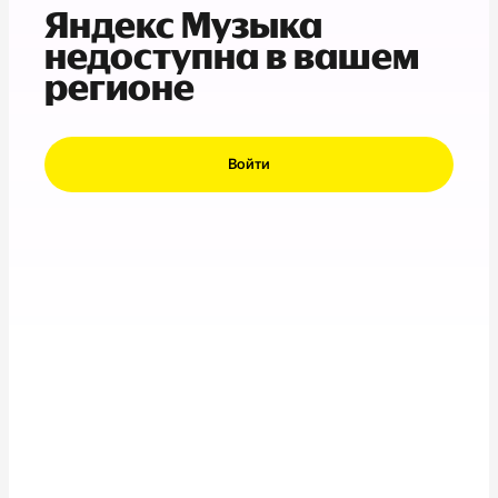
Яндекс Музыка
недоступна в вашем
регионе
Войти