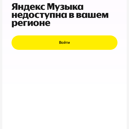
Яндекс Музыка
недоступна в вашем
регионе
Войти