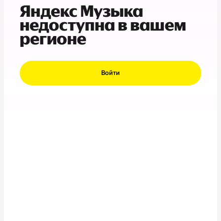
Яндекс Музыка
недоступна в вашем
регионе
Войти