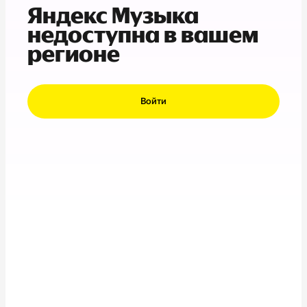
Яндекс Музыка
недоступна в вашем
регионе
Войти