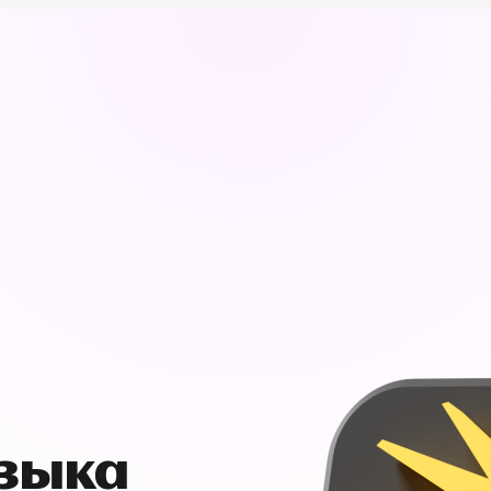
узыка