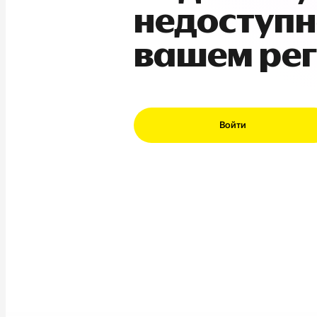
недоступн
вашем ре
Войти