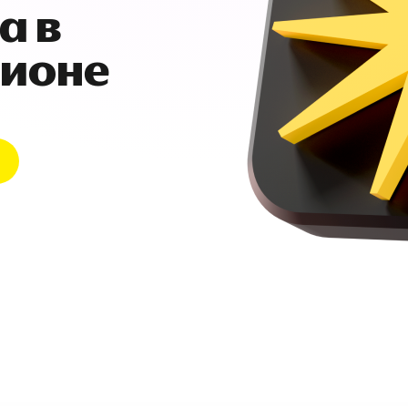
а в
гионе