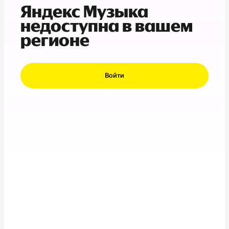
Яндекс Музыка
недоступна в вашем
регионе
Войти