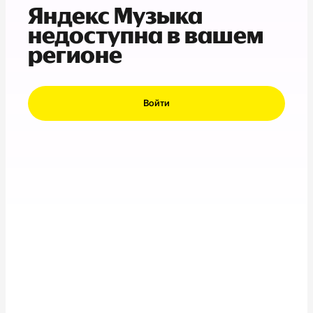
Яндекс Музыка
недоступна в вашем
регионе
Войти