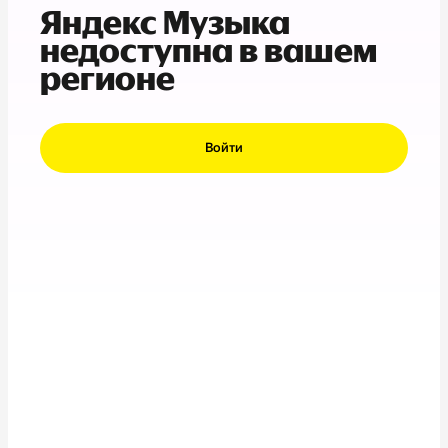
Яндекс Музыка
недоступна в вашем
регионе
Войти