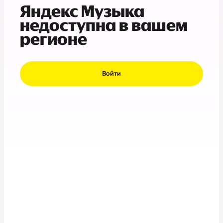
Яндекс Музыка
недоступна в вашем
регионе
Войти