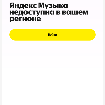
Яндекс Музыка
недоступна в вашем
регионе
Войти