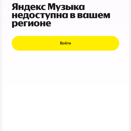
Яндекс Музыка
недоступна в вашем
регионе
Войти