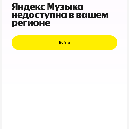
Яндекс Музыка
недоступна в вашем
регионе
Войти