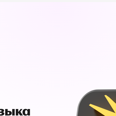
узыка