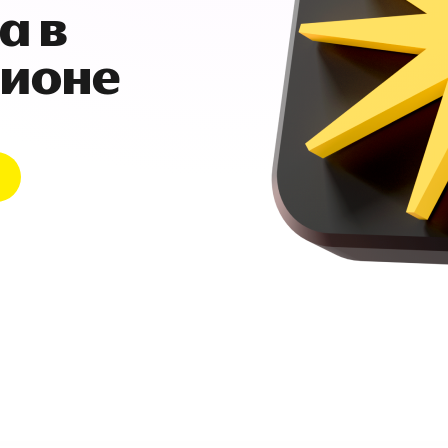
а в
гионе