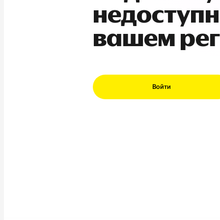
недоступн
вашем ре
Войти