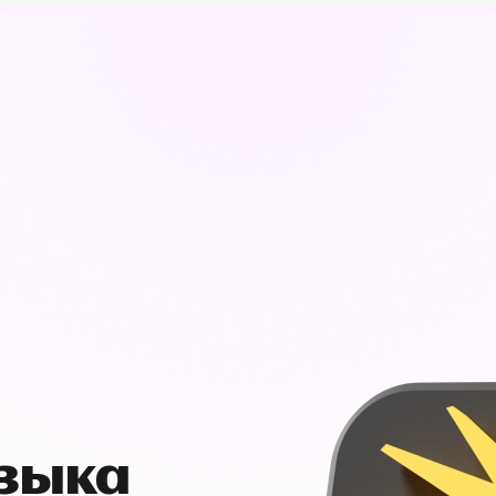
узыка