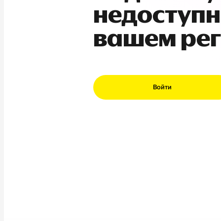
недоступн
вашем ре
Войти