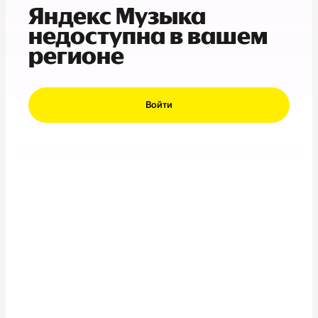
Яндекс Музыка
недоступна в вашем
регионе
Войти