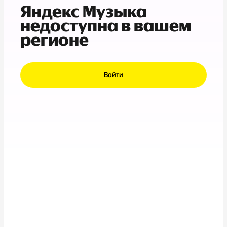
Яндекс Музыка
недоступна в вашем
регионе
Войти