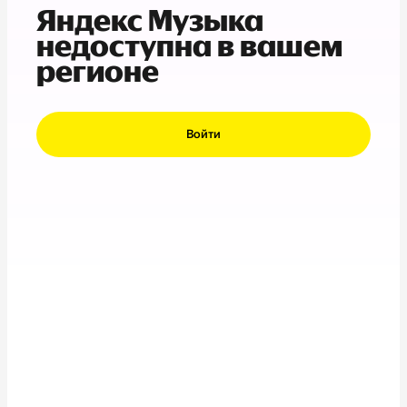
Яндекс Музыка
недоступна в вашем
регионе
Войти